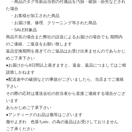
・商品のタグ等新品当初の付属品を汚損・破損・紛失などされ
た場合
・お客様が加工された商品
・お届け後、修理、クリーニング等された商品
・SALE対象品
商品不良の場合また弊社の誤送によるお届けの場合でも 期間内
のご連絡、ご返送をお願い致します
返品交換期間を過ぎてのご返品はお受け出来ませんのであらかじ
めご了承下さい
●お届けから8日間以上過ぎますと、返金、返品につましてはご相
談致しかねます
●配送途中の破損などの事故がございましたら、当店までご連絡
下さい
その際の応対は運送会社の担当者から直接ご連絡する場合がござ
います
あらかじめご了承下さい
●アンティークのお品は傷等はございます
傷やよぎれ 色落ちetc...の為の返品はお受けしておりません
ご了承ください